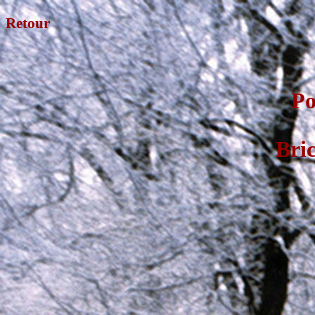
Retour
Po
Bri